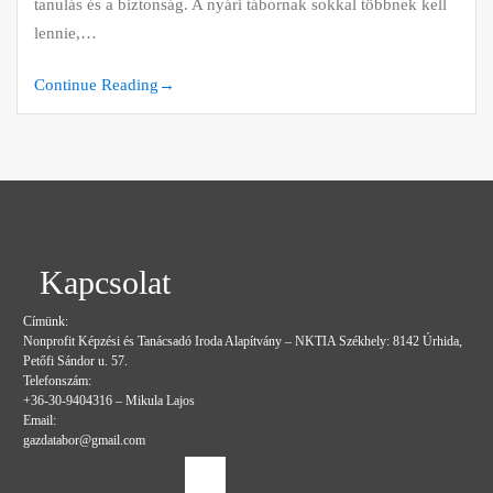
tanulás és a biztonság. A nyári tábornak sokkal többnek kell
lennie,…
Continue Reading
→
Kapcsolat
Címünk:
Nonprofit Képzési és Tanácsadó Iroda Alapítvány – NKTIA Székhely: 8142 Úrhida,
Petőfi Sándor u. 57.
Telefonszám:
+36-30-9404316 – Mikula Lajos
Email:
gazdatabor@gmail.com