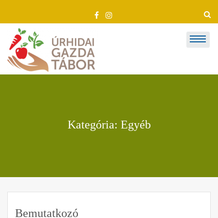
Skip
to
content
Kategória: Egyéb
Bemutatkozó